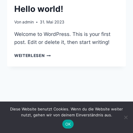
Hello world!
Von
admin
31. Mai 2023
Welcome to WordPress. This is your first
post. Edit or delete it, then start writing!
HELLO
WEITERLESEN
WORLD!
© 2026 Förderverein der GHO e.V. - WordPress
Diese Website benutzt Cookies. Wenn du die Website weiter
Theme von
Kadence WP
nutzt, gehen wir von deinem Einverständnis aus.
OK