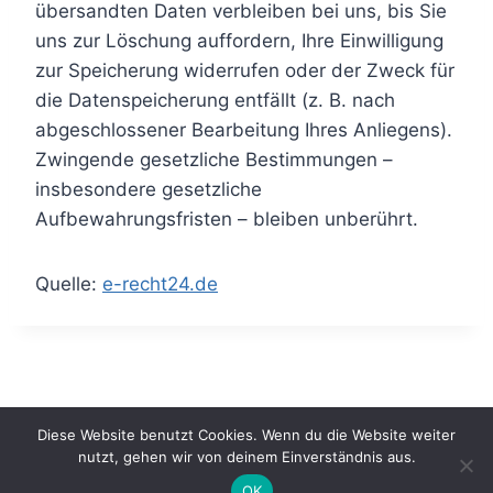
übersandten Daten verbleiben bei uns, bis Sie
uns zur Löschung auffordern, Ihre Einwilligung
zur Speicherung widerrufen oder der Zweck für
die Datenspeicherung entfällt (z. B. nach
abgeschlossener Bearbeitung Ihres Anliegens).
Zwingende gesetzliche Bestimmungen –
insbesondere gesetzliche
Aufbewahrungsfristen – bleiben unberührt.
Quelle:
e-recht24.de
© 2026 Förderverein der GHO e.V. - WordPress
Diese Website benutzt Cookies. Wenn du die Website weiter
Theme von
Kadence WP
nutzt, gehen wir von deinem Einverständnis aus.
OK